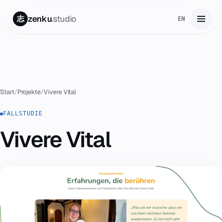
zenku
.studio
志
EN
Start
01
Leistungen
02
Start
/
Projekte
/
Vivere Vital
Zenku Complete
FALLSTUDIE
03
Vivere Vital
Projekte
04
Preise
05
Über uns
06
Kontakt
07