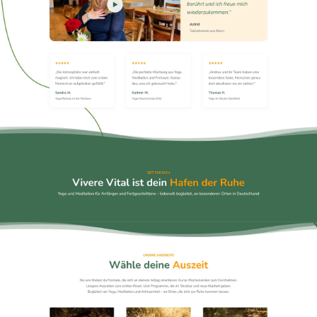
Notfall
07
English
08
hello@zenku.studio