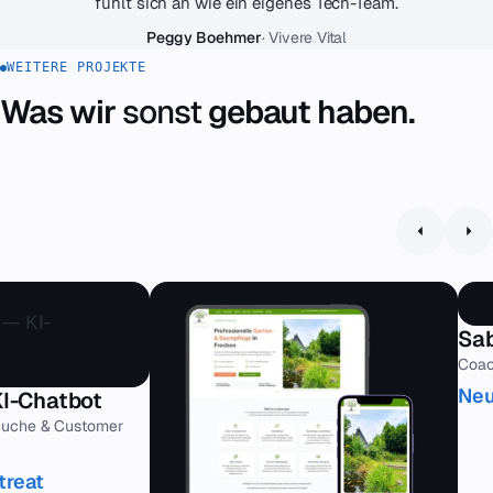
fühlt sich an wie ein eigenes Tech-Team.
Peggy Boehmer
· Vivere Vital
WEITERE PROJEKTE
Was wir
sonst
gebaut haben.
Sab
Coac
Neu
KI-Chatbot
-Suche & Customer
treat