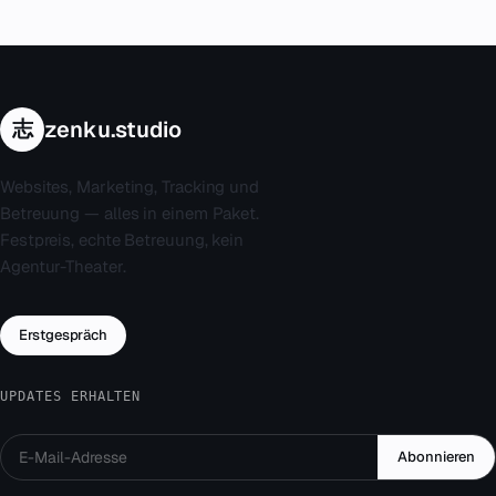
志
zenku.studio
Websites, Marketing, Tracking und
Betreuung — alles in einem Paket.
Festpreis, echte Betreuung, kein
Agentur-Theater.
Erstgespräch
UPDATES ERHALTEN
Abonnieren