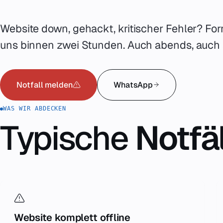
Preise
05
Website down, gehackt, kritischer Fehler? Fo
uns binnen zwei Stunden. Auch abends, auc
Über uns
06
Notfall melden
WhatsApp
Kontakt
07
WAS WIR ABDECKEN
Typische
Notfäl
Notfall
07
English
08
hello@zenku.studio
Website komplett offline