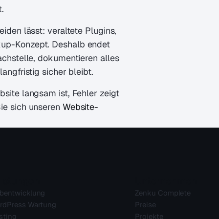
.
iden lässt: veraltete Plugins,
kup-Konzept. Deshalb endet
achstelle, dokumentieren alles
ngfristig sicher bleibt.
site langsam ist, Fehler zeigt
Sie sich unseren
Website-
istungen
Unternehmen
bentwicklung
Zenku Complete
rdPress Wartung
Preise
sting
Projekte