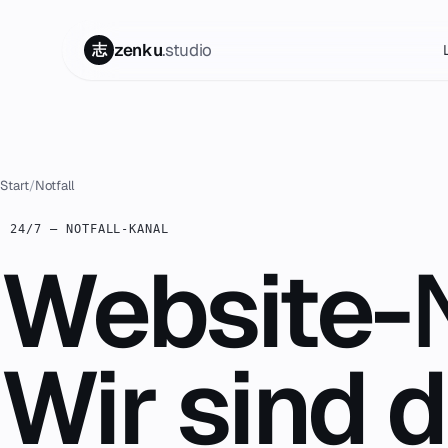
zenku
.studio
志
Start
01
Start
/
Notfall
Leistungen
02
24/7 — NOTFALL-KANAL
Website-
Zenku Complete
03
Wir sind d
Projekte
04