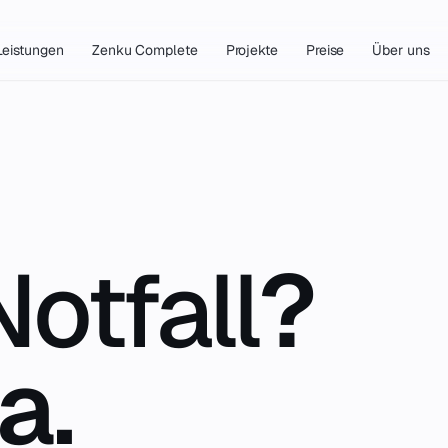
Leistungen
Zenku Complete
Projekte
Preise
Über uns
Notfall
?
a.