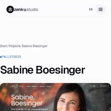
zenku
.studio
志
EN
Start
01
Leistungen
02
Start
/
Projekte
/
Sabine Boesinger
Zenku Complete
FALLSTUDIE
03
Sabine Boesinger
Projekte
04
Preise
05
Über uns
06
Kontakt
07