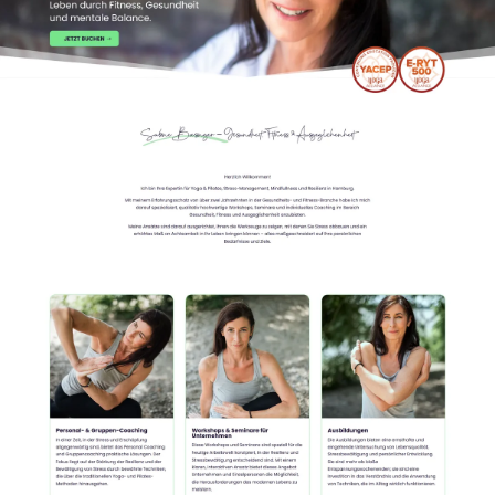
Notfall
07
English
08
hello@zenku.studio