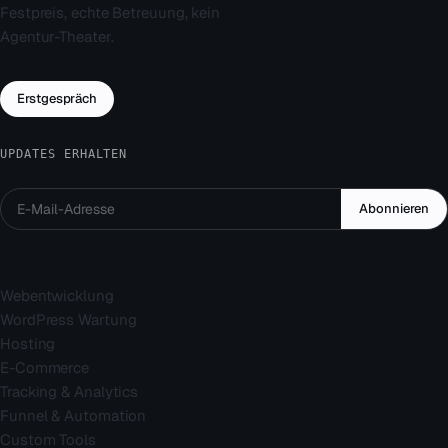
Festpreis, echte Betreuung, kein
Agentur-Theater.
Erstgespräch
UPDATES ERHALTEN
Abonnieren
Leistungen
Webentwicklung
WordPress Wartung
Hosting
E-Commerce
Tracking & Analytics
Funnel & Automation
Custom Tools