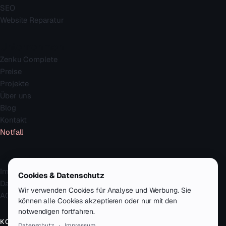
SEO
Website Reparatur
Unternehmen
Zenku Complete
Preise
Projekte
Über uns
Blog
Kontakt
Notfall
Rechtliches
Impressum
Cookies & Datenschutz
Datenschutz
Wir verwenden Cookies für Analyse und Werbung. Sie
AGB
können alle Cookies akzeptieren oder nur mit den
notwendigen fortfahren.
KONTAKT
Datenschutz
·
Impressum