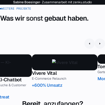
Sabine Boesinger
· Zusammenarbeit mit zenku.studio
WEITERE PROJEKTE
Was wir
sonst
gebaut haben.
Tor
Gart
Vivere Vital
Mon
E-Commerce Relaunch
KI-Chatbot
+600% Umsatz
-Suche & Customer
treat
Bereit,
anzufangen
?