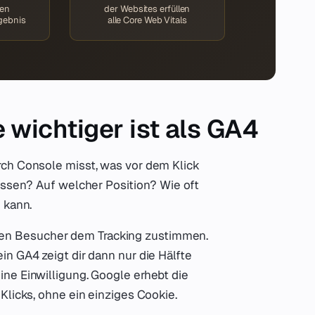
hen
der Websites erfüllen
rgebnis
alle Core Web Vitals
wichtiger ist als GA4
rch Console misst, was vor dem Klick
issen? Auf welcher Position? Wie oft
 kann.
en Besucher dem Tracking zustimmen.
n GA4 zeigt dir dann nur die Hälfte
ne Einwilligung. Google erhebt die
Klicks, ohne ein einziges Cookie.