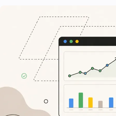
Preise
05
Über uns
06
Kontakt
07
Notfall
07
English
08
hello@zenku.studio