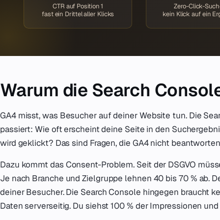
CTR auf Position 1
Zero-Click-Suc
fast ein Drittel aller Klicks
kein Klick auf ein E
Warum die Search Console 
GA4 misst, was Besucher auf deiner Website tun. Die Sea
passiert: Wie oft erscheint deine Seite in den Suchergebn
wird geklickt? Das sind Fragen, die GA4 nicht beantworten
Dazu kommt das Consent-Problem. Seit der DSGVO müss
Je nach Branche und Zielgruppe lehnen 40 bis 70 % ab. Dei
deiner Besucher. Die Search Console hingegen braucht kei
Daten serverseitig. Du siehst 100 % der Impressionen und 