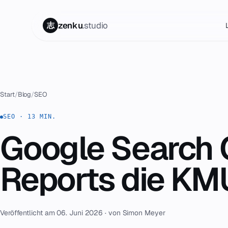
zenku
.studio
志
Start
01
Start
/
Blog
/
SEO
Leistungen
02
SEO · 13 MIN.
Google Search 
Zenku Complete
03
Reports die KM
Projekte
04
Veröffentlicht am 06. Juni 2026 · von Simon Meyer