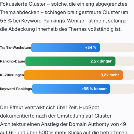
Fokussierte Cluster – solche, die ein eng abgegrenztes
Thema abdecken – schlagen breit gestreute Cluster um
55 % bei Keyword-Rankings. Weniger ist mehr, solange
die Abdeckung innerhalb des Themas vollständig ist.
+34 %
Traffic-Wachstum
2,5x länger
Ranking-Dauer
3,2x mehr
KI-Zitierungen
+55 % besser
Keyword-Rankings
Der Effekt verstärkt sich über Zeit. HubSpot
dokumentierte nach der Umstellung auf Cluster-
Architektur einen Anstieg der Domain Authority von 49
auf 60 und über 500 % mehr Klicks auf die betroffenen