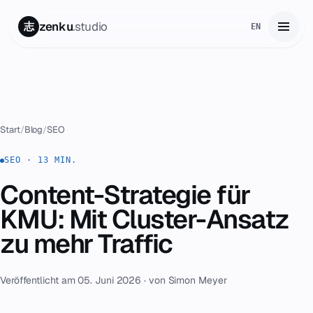
zenku
.studio
志
EN
Start
01
Leistungen
02
Start
/
Blog
/
SEO
Zenku Complete
SEO · 13 MIN.
03
Content-Strategie für
Projekte
04
KMU: Mit Cluster-Ansatz
Preise
zu mehr Traffic
05
Über uns
06
Veröffentlicht am 05. Juni 2026 · von Simon Meyer
Kontakt
07