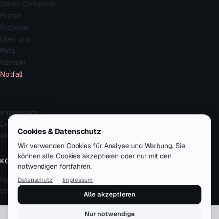
Zenku Complete
Preise
Projekte
Über uns
Blog
Kontakt
Notfall
Rechtliches
Impressum
Datenschutz
Cookies & Datenschutz
AGB
Wir verwenden Cookies für Analyse und Werbung. Sie
können alle Cookies akzeptieren oder nur mit den
KONTAKT
notwendigen fortfahren.
hello@zenku.studio
Datenschutz
·
Impressum
DACH · remote-first
Alle akzeptieren
Nur notwendige