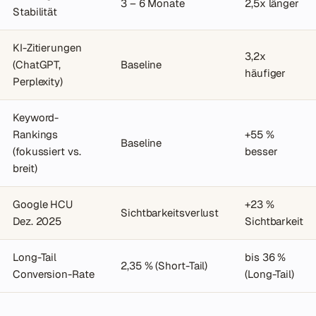
3 – 6 Monate
2,5x länger
Stabilität
KI-Zitierungen
3,2x
(ChatGPT,
Baseline
häufiger
Perplexity)
Keyword-
Rankings
+55 %
Baseline
(fokussiert vs.
besser
breit)
Google HCU
+23 %
Sichtbarkeitsverlust
Dez. 2025
Sichtbarkeit
Long-Tail
bis 36 %
2,35 % (Short-Tail)
Conversion-Rate
(Long-Tail)