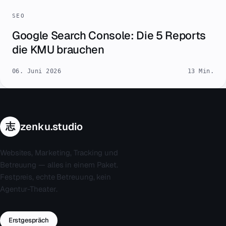
SEO
Google Search Console: Die 5 Reports
die KMU brauchen
06. Juni 2026
13 Min.
志
zenku.studio
Websites, Marketing, Tracking und
Betreuung — alles in einem Paket.
Festpreis, echte Betreuung, kein
Agentur-Theater.
Erstgespräch