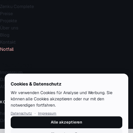
Zenku Complete
Preise
Projekte
Über uns
Blog
Kontakt
Notfall
Rechtliches
Impressum
Datenschutz
Cookies & Datenschutz
AGB
Wir verwenden Cookies für Analyse und Werbung. Sie
können alle Cookies akzeptieren oder nur mit den
KONTAKT
notwendigen fortfahren.
hello@zenku.studio
Datenschutz
·
Impressum
DACH · remote-first
Alle akzeptieren