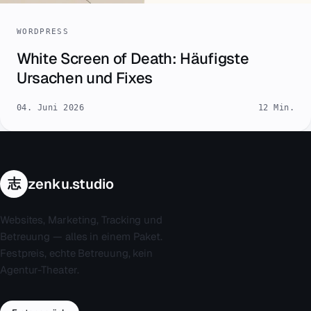
WORDPRESS
White Screen of Death: Häufigste
Ursachen und Fixes
04. Juni 2026
12 Min.
志
zenku.studio
Websites, Marketing, Tracking und
Betreuung — alles in einem Paket.
Festpreis, echte Betreuung, kein
Agentur-Theater.