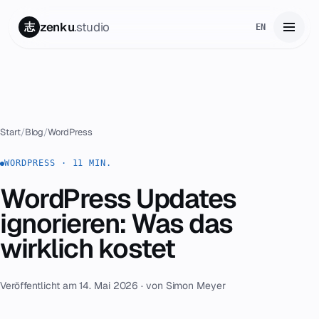
zenku
.studio
志
EN
Start
01
Leistungen
02
Start
/
Blog
/
WordPress
Zenku Complete
WORDPRESS · 11 MIN.
03
WordPress Updates
Projekte
04
ignorieren: Was das
Preise
wirklich kostet
05
Über uns
06
Veröffentlicht am 14. Mai 2026 · von Simon Meyer
Kontakt
07