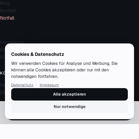
Blog
Kontakt
Notfall
Rechtliches
Impressum
Datenschutz
Cookies & Datenschutz
AGB
Wir verwenden Cookies für Analyse und Werbung. Sie
können alle Cookies akzeptieren oder nur mit den
KONTAKT
notwendigen fortfahren.
hello@zenku.studio
Datenschutz
·
Impressum
DACH · remote-first
Alle akzeptieren
Nur notwendige
Erstgespräch buchen
© 2026 zenku.studio — Simon Meyer. Alle Rechte vorbehalten.
12+ Jahre · 50+ Kunden · DACH