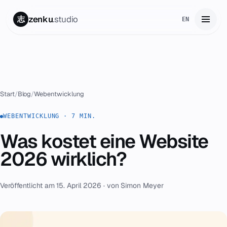
zenku
.studio
志
EN
Start
01
Leistungen
02
Start
/
Blog
/
Webentwicklung
Zenku Complete
WEBENTWICKLUNG · 7 MIN.
03
Was kostet eine Website
Projekte
04
2026 wirklich?
Preise
05
Veröffentlicht am 15. April 2026 · von Simon Meyer
Über uns
06
Kontakt
07