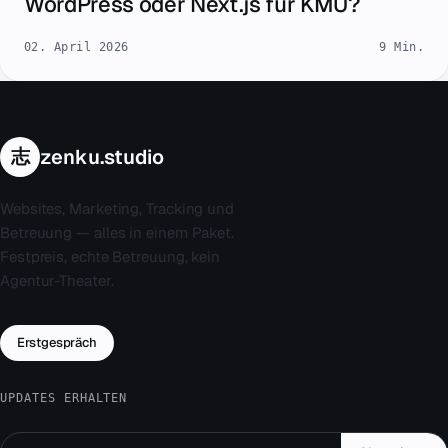
WordPress oder Next.js für KMU?
02. April 2026
9 Min.
志
zenku.studio
Websites, Marketing, Tracking und
Betreuung — alles in einem Paket.
Festpreis, echte Betreuung, kein
Agentur-Theater.
Erstgespräch
UPDATES ERHALTEN