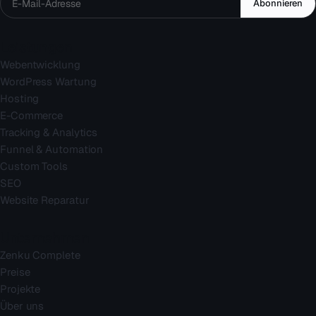
Abonnieren
Leistungen
Webentwicklung
WordPress Wartung
Hosting
E-Commerce
Tracking & Analytics
Funnel & Automation
Custom Tools
SEO
Website Reparatur
Unternehmen
Zenku Complete
Preise
Projekte
Über uns