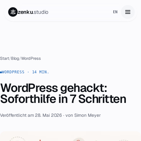
zenku
.studio
志
EN
Start
01
Leistungen
02
Start
/
Blog
/
WordPress
Zenku Complete
WORDPRESS · 14 MIN.
03
WordPress gehackt:
Projekte
04
Soforthilfe in 7 Schritten
Preise
05
Veröffentlicht am 28. Mai 2026 · von Simon Meyer
Über uns
06
Kontakt
07