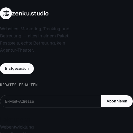
志
zenku.studio
Websites, Marketing, Tracking und
Betreuung — alles in einem Paket.
Festpreis, echte Betreuung, kein
Agentur-Theater.
Erstgespräch
UPDATES ERHALTEN
Abonnieren
Leistungen
Webentwicklung