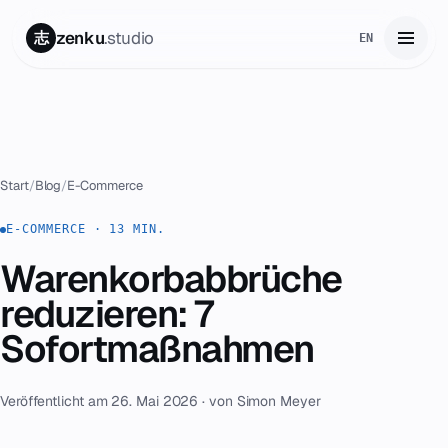
zenku
.studio
志
EN
Start
01
Leistungen
02
Start
/
Blog
/
E-Commerce
Zenku Complete
E-COMMERCE · 13 MIN.
03
Warenkorbabbrüche
Projekte
04
reduzieren: 7
Preise
Sofortmaßnahmen
05
Über uns
06
Veröffentlicht am 26. Mai 2026 · von Simon Meyer
Kontakt
07