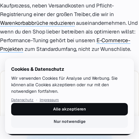
Kaufprozess, neben Versandkosten und Pflicht-
Registrierung einer der großen Treiber, die wir in
Warenkorbabbrüche reduzieren
auseinandernehmen. Und
wenn du den Shop lieber betreiben als optimieren willst:
Performance-Tuning gehört bei unseren
E-Commerce-
Projekten
zum Standardumfang, nicht zur Wunschliste.
Cookies & Datenschutz
Wir verwenden Cookies für Analyse und Werbung. Sie
Shop-Performance-Audit gefällig?
können alle Cookies akzeptieren oder nur mit den
notwendigen fortfahren.
Wir messen, wo dein WooCommerce-Shop Zeit verliert,
Datenschutz
·
Impressum
und setzen die Hebel um: von Cart Fragments über
Alle akzeptieren
Redis bis zur HPOS-Migration. Mit Vorher-Nachher-
Zahlen statt Bauchgefühl.
Nur notwendige
Erstgespräch buchen