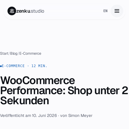
zenku
.studio
志
EN
Start
01
Leistungen
02
Start
/
Blog
/
E-Commerce
Zenku Complete
E-COMMERCE · 12 MIN.
03
WooCommerce
Projekte
04
Performance: Shop unter 2
Preise
Sekunden
05
Über uns
06
Veröffentlicht am 10. Juni 2026 · von Simon Meyer
Kontakt
07