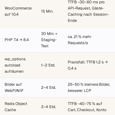
TTFB −30–60 ms pro
WooCommerce
API-Request, Gäste-
15 Min.
auf 10.4
Caching nach Session-
Ende
30 Min. +
ca. 21 % mehr
PHP 7.4 → 8.4
Staging-
Requests/s
Test
wp_options
Praxisfall: TTFB 1,2 s →
autoload
1–2 Std.
0,4 s
aufräumen
Bilder auf
25–50 % kleinere Bilder,
2–4 Std.
WebP/AVIF
besserer LCP
Redis Object
TTFB −40–75 % auf
2–4 Std.
Cache
Cart, Checkout, Konto