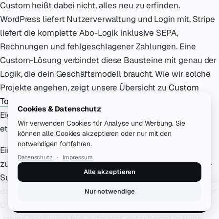
Custom heißt dabei nicht, alles neu zu erfinden.
WordPress liefert Nutzerverwaltung und Login mit, Stripe
liefert die komplette Abo-Logik inklusive SEPA,
Rechnungen und fehlgeschlagener Zahlungen. Eine
Custom-Lösung verbindet diese Bausteine mit genau der
Logik, die dein Geschäftsmodell braucht. Wie wir solche
Projekte angehen, zeigt unsere Übersicht zu
Custom
Tools
. Und die Abwägung "Standardlösung gegen
Cookies & Datenschutz
Eigenbau" stellt sich bei anderen Bausteinen genauso,
Wir verwenden Cookies für Analyse und Werbung. Sie
etwa beim
AI Chatbot für deine Website
.
können alle Cookies akzeptieren oder nur mit den
notwendigen fortfahren.
Ein letzter Punkt zur Migration: Der Wechsel von Plugin
Datenschutz
·
Impressum
zu Custom ist machbar, weil Mitgliederdaten und Stripe-
Alle akzeptieren
Subscriptions übertragbar sind. Teuer wird er erst, wenn
das Geschäft schon unter dem alten Setup leidet und der
Nur notwendige
Erstgespräch buchen
Umbau unter Zeitdruck passieren muss. Wer die 3-
Jahres-Rechnung früh aufmacht, entscheidet in Ruhe