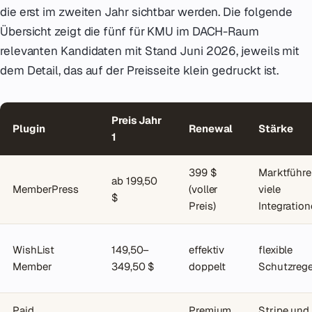
die erst im zweiten Jahr sichtbar werden. Die folgende
Übersicht zeigt die fünf für KMU im DACH-Raum
relevanten Kandidaten mit Stand Juni 2026, jeweils mit
dem Detail, das auf der Preisseite klein gedruckt ist.
Preis Jahr
Plugin
Renewal
Stärke
1
399 $
Marktführer
ab 199,50
MemberPress
(voller
viele
$
Preis)
Integratio
WishList
149,50–
effektiv
flexible
Member
349,50 $
doppelt
Schutzrege
Paid
Premium
Stripe und