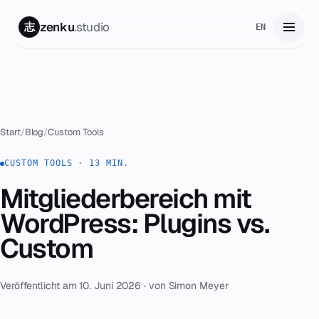
zenku
.studio
志
EN
Start
01
Leistungen
02
Start
/
Blog
/
Custom Tools
Zenku Complete
CUSTOM TOOLS · 13 MIN.
03
Mitgliederbereich mit
Projekte
04
WordPress: Plugins vs.
Preise
Custom
05
Über uns
06
Veröffentlicht am 10. Juni 2026 · von Simon Meyer
Kontakt
07