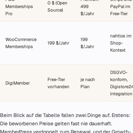
0 $ (Open
Memberships
499
PayPal im
Source)
Pro
$/Jahr
Free-Tier
nahtlos im
WooCommerce
199
199 $/Jahr
Shop-
Memberships
$/Jahr
Kontext
DSGVO-
Free-Tier
je nach
konform,
DigiMember
vorhanden
Plan
Digistore2
Integration
Beim Blick auf die Tabelle fallen zwei Dinge auf. Erstens:
Die beworbenen Preise gelten fast nie dauerhaft.
MemberPress verdoppelt zum Renewal, und der Growth-