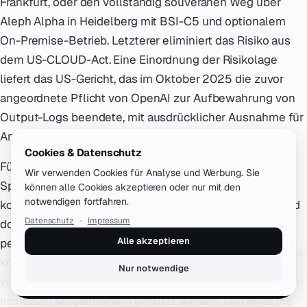
Frankfurt, oder den vollständig souveränen Weg über
Aleph Alpha in Heidelberg mit BSI-C5 und optionalem
On-Premise-Betrieb. Letzterer eliminiert das Risiko aus
dem US-CLOUD-Act. Eine Einordnung der Risikolage
liefert das US-Gericht, das im Oktober 2025 die zuvor
angeordnete Pflicht von OpenAI zur Aufbewahrung von
Output-Logs beendete, mit ausdrücklicher Ausnahme für
Anfragen aus EWR, Schweiz und UK.
Cookies & Datenschutz
Für das Löschkonzept gilt Zweckbindung plus definierte
Wir verwenden Cookies für Analyse und Werbung. Sie
Speicherdauer in der Vektordatenbank. Lege ein
können alle Cookies akzeptieren oder nur mit den
notwendigen fortfahren.
konkretes Löschintervall fest, etwa 30 oder 90 Tage, und
Datenschutz
·
Impressum
dokumentiere die Löschroutinen, auch für aufgedrängte
Alle akzeptieren
personenbezogene Daten, die in Embeddings stecken
können. Aktiviere Zero Data Retention beim LLM,
Nur notwendige
vereinbare im AVV ausdrücklich, dass deine Eingabedaten
Erstgespräch buchen
nicht zum Modelltraining genutzt werden, und regle die