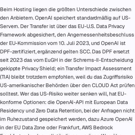
Beim Hosting liegen die größten Unterschiede zwischen
den Anbietern. OpenAI speichert standardmäßig auf US-
Servern. Der Transfer ist über das EU-U.S. Data Privacy
Framework abgesichert, den Angemessenheitsbeschluss
der EU-Kommission vom 10. Juli 2023, und OpenAI ist
DPF-zertifiziert, ergänzend gelten SCC. Das DPF ersetzt
seit 2023 das vom EuGH in der Schrems-II-Entscheidung
gekippte Privacy Shield; ein Transfer Impact Assessment
(TIA) bleibt trotzdem empfohlen, weil du das Zugriffsrisiko
US-amerikanischer Behörden über den CLOUD Act prüfen
solltest. Wer das US-Risiko weiter senken will, hat EU-
konforme Optionen: die OpenAI-API mit European Data
Residency und Zero Data Retention, bei der Anfragen nicht
im Ruhezustand gespeichert werden, dazu Azure OpenAI
in der EU Data Zone oder Frankfurt, AWS Bedrock