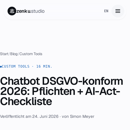
zenku
.studio
志
EN
Start
01
Leistungen
02
Start
/
Blog
/
Custom Tools
Zenku Complete
CUSTOM TOOLS · 16 MIN.
03
Chatbot DSGVO-konform
Projekte
04
2026: Pflichten + AI-Act-
Preise
Checkliste
05
Über uns
06
Veröffentlicht am 24. Juni 2026 · von Simon Meyer
Kontakt
07