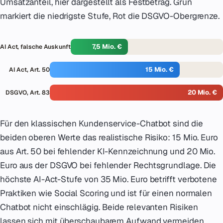
Umsatzanteil, hier dargestellt als Festbetrag. Grün
markiert die niedrigste Stufe, Rot die DSGVO-Obergrenze.
7,5 Mio. €
AI Act, falsche Auskunft
15 Mio. €
AI Act, Art. 50
20 Mio. €
DSGVO, Art. 83
Für den klassischen Kundenservice-Chatbot sind die
beiden oberen Werte das realistische Risiko: 15 Mio. Euro
aus Art. 50 bei fehlender KI-Kennzeichnung und 20 Mio.
Euro aus der DSGVO bei fehlender Rechtsgrundlage. Die
höchste AI-Act-Stufe von 35 Mio. Euro betrifft verbotene
Praktiken wie Social Scoring und ist für einen normalen
Chatbot nicht einschlägig. Beide relevanten Risiken
lassen sich mit überschaubarem Aufwand vermeiden,