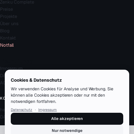
Zenku Complete
Preise
Projekte
Über uns
Blog
Kontakt
Notfall
Rechtliches
Impressum
Datenschutz
Cookies & Datenschutz
AGB
Wir verwenden Cookies für Analyse und Werbung. Sie
können alle Cookies akzeptieren oder nur mit den
KONTAKT
notwendigen fortfahren.
hello@zenku.studio
Datenschutz
·
Impressum
DACH · remote-first
Alle akzeptieren
Nur notwendige