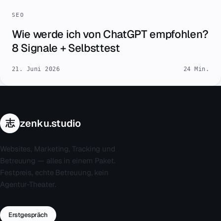
SEO
Wie werde ich von ChatGPT empfohlen?
8 Signale + Selbsttest
21. Juni 2026
24 Min.
志
zenku.studio
Websites, Marketing, Tracking und
Betreuung — alles in einem Paket.
Festpreis, echte Betreuung, kein
Agentur-Theater.
Erstgespräch