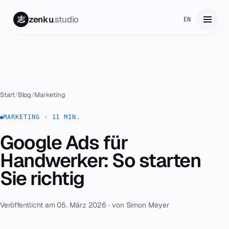
zenku
.studio
志
EN
Start
01
Leistungen
02
Start
/
Blog
/
Marketing
Zenku Complete
MARKETING · 11 MIN.
03
Google Ads für
Projekte
04
Handwerker: So starten
Preise
Sie richtig
05
Über uns
06
Veröffentlicht am 05. März 2026 · von Simon Meyer
Kontakt
07